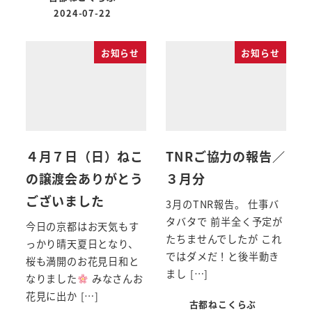
2024-07-22
お知らせ
お知らせ
４月７日（日）ねこ
TNRご協力の報告／
の譲渡会ありがとう
３月分
ございました
3月のTNR報告。 仕事バ
タバタで 前半全く予定が
今日の京都はお天気もす
たちませんでしたが これ
っかり晴天夏日となり、
ではダメだ！と後半動き
桜も満開のお花見日和と
まし […]
なりました
みなさんお
花見に出か […]
古都ねこくらぶ