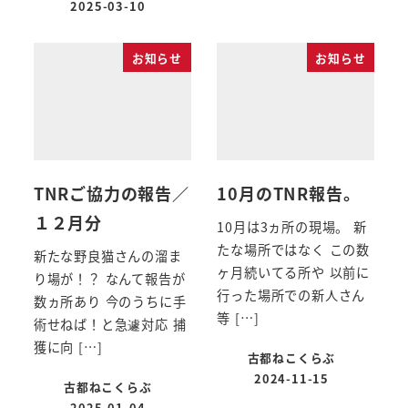
2025-03-10
お知らせ
お知らせ
TNRご協力の報告／
10月のTNR報告。
１２月分
10月は3ヵ所の現場。 新
たな場所ではなく この数
新たな野良猫さんの溜ま
ヶ月続いてる所や 以前に
り場が！？ なんて報告が
行った場所での新人さん
数ヵ所あり 今のうちに手
等 […]
術せねば！と急遽対応 捕
獲に向 […]
古都ねこくらぶ
2024-11-15
古都ねこくらぶ
2025-01-04