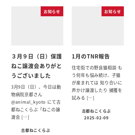
お知らせ
お知らせ
３月９日（日）保護
1月のTNR報告
ねこ譲渡会ありがと
住宅街での野良猫相談 も
うございました
う何年も悩み続け、子猫
が産まれては 知り合いに
3月9日（日）、今日は動
声かけ譲渡したり 捕獲を
物病院京都さん
試みる […]
@animal_kyoto にて古
都ねこくらぶ「ねこの譲
古都ねこくらぶ
渡会 […]
2025-02-09
古都ねこくらぶ