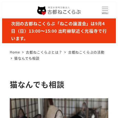
MENU
次回の古都ねこくらぶ「ねこの譲渡会」は9月4
日（日）13:00〜15:00 出町柳駅近く光福寺で行
います。
Home
古都ねこくらぶとは？
古都ねこくらぶの活動
猫なんでも相談
猫なんでも相談