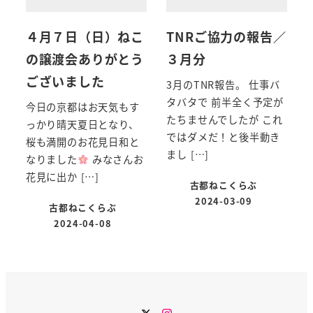
４月７日（日）ねこ
TNRご協力の報告／
の譲渡会ありがとう
３月分
ございました
3月のTNR報告。 仕事バ
タバタで 前半全く予定が
今日の京都はお天気もす
たちませんでしたが これ
っかり晴天夏日となり、
ではダメだ！と後半動き
桜も満開のお花見日和と
まし […]
なりました
みなさんお
花見に出か […]
古都ねこくらぶ
2024-03-09
古都ねこくらぶ
2024-04-08
twitter
instagram