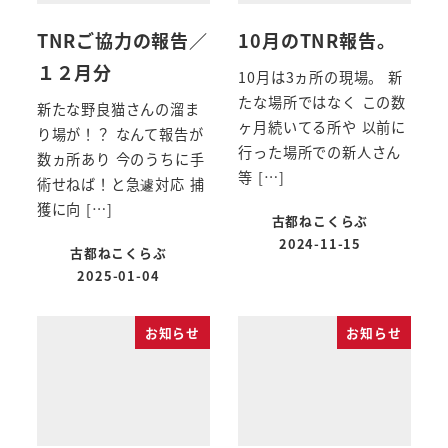
TNRご協力の報告／
10月のTNR報告。
１２月分
10月は3ヵ所の現場。 新
たな場所ではなく この数
新たな野良猫さんの溜ま
ヶ月続いてる所や 以前に
り場が！？ なんて報告が
行った場所での新人さん
数ヵ所あり 今のうちに手
等 […]
術せねば！と急遽対応 捕
獲に向 […]
古都ねこくらぶ
2024-11-15
古都ねこくらぶ
2025-01-04
お知らせ
お知らせ