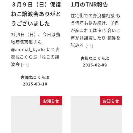
３月９日（日）保護
1月のTNR報告
ねこ譲渡会ありがと
住宅街での野良猫相談 も
うございました
う何年も悩み続け、子猫
が産まれては 知り合いに
3月9日（日）、今日は動
声かけ譲渡したり 捕獲を
物病院京都さん
試みる […]
@animal_kyoto にて古
都ねこくらぶ「ねこの譲
古都ねこくらぶ
渡会 […]
2025-02-09
古都ねこくらぶ
2025-03-10
お知らせ
お知らせ