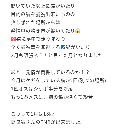
聞いていた以上に猫がいたり
目的の猫を捕獲出来たものの
少し離れた場所からは
発情中の鳴き声が響いてたり
猫に夢中で走りまわり
全く捕獲器を無視する
猫がいたり…
2月も頑張ろう！と思った月となりました
あと…発情が関係しているのか！？
今月はケガをしている猫が2匹(別々の場所)
1匹オスはシッポ半分を断尾
もう1匹メスは、胸の傷が深くて縫合
こうして1月は18匹
野良猫さんのTNRが出来ました。