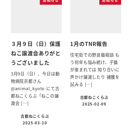
３月９日（日）保護
1月のTNR報告
ねこ譲渡会ありがと
住宅街での野良猫相談 も
うございました
う何年も悩み続け、子猫
が産まれては 知り合いに
3月9日（日）、今日は動
声かけ譲渡したり 捕獲を
物病院京都さん
試みる […]
@animal_kyoto にて古
都ねこくらぶ「ねこの譲
古都ねこくらぶ
渡会 […]
2025-02-09
古都ねこくらぶ
2025-03-10