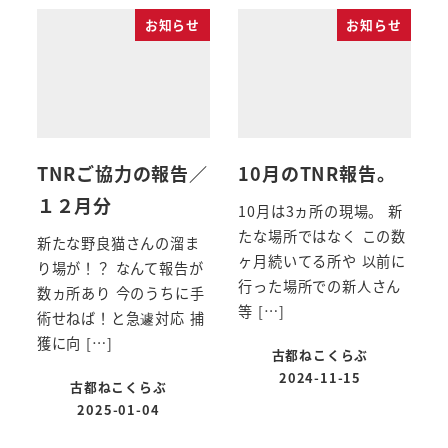
お知らせ
お知らせ
TNRご協力の報告／
10月のTNR報告。
１２月分
10月は3ヵ所の現場。 新
たな場所ではなく この数
新たな野良猫さんの溜ま
ヶ月続いてる所や 以前に
り場が！？ なんて報告が
行った場所での新人さん
数ヵ所あり 今のうちに手
等 […]
術せねば！と急遽対応 捕
獲に向 […]
古都ねこくらぶ
2024-11-15
古都ねこくらぶ
2025-01-04